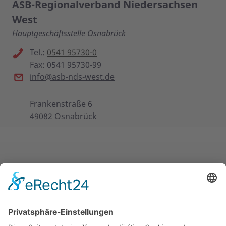
ASB-Regionalverband Niedersachsen
West
Hauptgeschäftsstelle Osnabrück
Tel.:
0541 95730-0
Fax: 0541 95730-99
info@asb-nds-west.de
Frankenstraße 6
49082 Osnabrück
EINIGE UNSERER ANGEBOTE
MITMACHEN & HELFEN