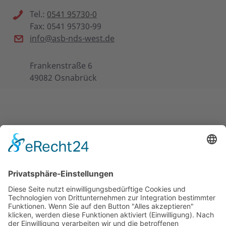
Tel.:
0541 95730-0
Fax: 0541 95730-99
info@asb-nds-west.de
Frankenstraße 6
49082 Osnabrück
EINIGE UNSERER ANGEBOTE
MITMACHEN & HELFEN
ÜBER UNS